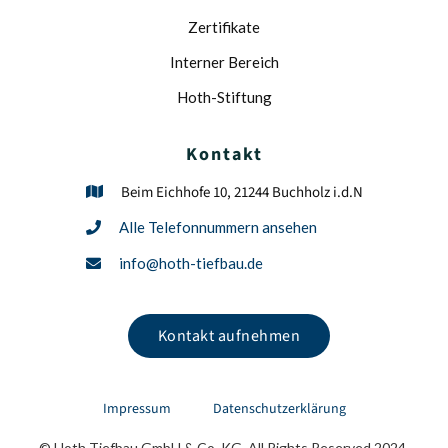
Zertifikate
Interner Bereich
Hoth-Stiftung
Kontakt
Beim Eichhofe 10, 21244 Buchholz i.d.N

Alle Telefonnummern ansehen

info@hoth-tiefbau.de

Kontakt aufnehmen
Impressum
Datenschutzerklärung
© Hoth Tiefbau GmbH & Co. KG. All Rights Reserved 2024.