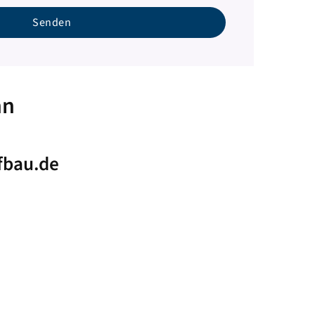
nn
fbau.de