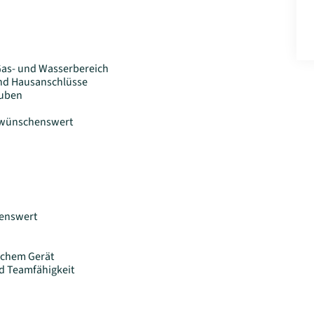
Gas- und Wasserbereich
und Hausanschlüsse
ruben
 wünschenswert
henswert
schem Gerät
d Teamfähigkeit