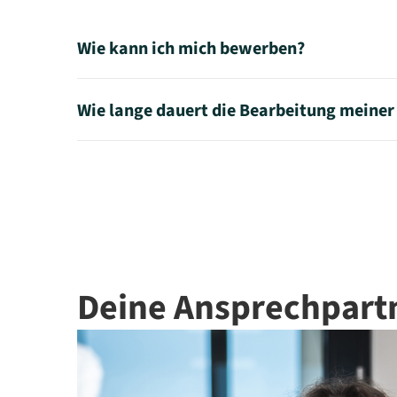
Wie kann ich mich bewerben?
Wie lange dauert die Bearbeitung meine
•
Per E-Mail an personal@hoth-tiefbau.de oder über das K
•
Du bekommst innerhalb von einer Woche eine erste Rück
Deine Ansprechpart