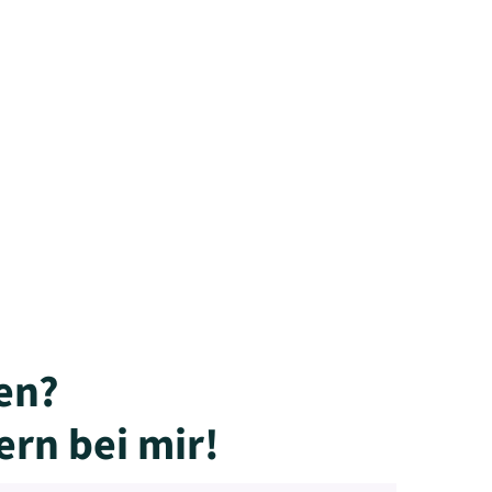
en?
ern bei mir!