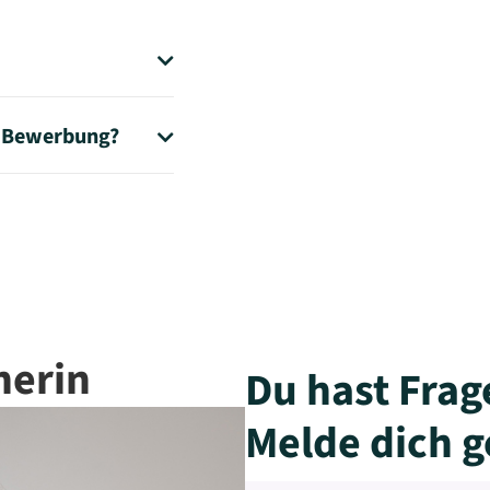

r Bewerbung?
ontaktformular.

meldung von uns.
nerin
Du hast Frag
Melde dich g